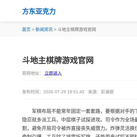
方东亚克力
首页
>
新闻资讯
> 斗地主棋牌游戏官网
斗地主棋牌游戏官网
官网地址：
立即进入
发布时间：2026-07-29 18:51:42 来源：彩澜居
军棋布局不能常年固定一套套路，要根据对手的
隐忍就多派工兵、中层棋子试探进攻。司令作为全场
割，避免开局司令被炸直接丧失威慑力。炸弹灵活换
牵制引爆。工兵除了排雷拆军旗，还能用来试探不明