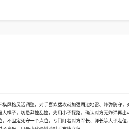
下棋风格灵活调整，对手喜欢猛攻就加强周边地雷、炸弹防守，
最大棋子，切忌莽撞乱撞，先用小子探路，确认对方无炸弹再出
位，不固定死守一个点位，专门盯着对方军长、师长等大子走位
棋子身份，用最小代价摸清对手布阵底细。