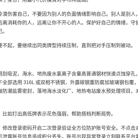
冷漠伤害自己，不要因为别人的负面情绪影响自己。别人是别人
远离消耗你的人，远离让你不开心的人。保护好自己的情绪，守
己。
要不起，要继续出同类牌型持续压制，直到把对手压制到被动。
用刮吸泥，海水、地热废水氯离子含量高普通钢材快速点蚀穿孔
全部选用 316L 或双相不锈钢，外露碳钢重防腐加玻璃钢包覆
做防潮盐雾密封，落地海水淡化厂、地热电站废水预处理项目，
。
，比如打出高低牌表示花色强弱，帮助搭档判断局势。
，修改登录密码开启二次登录验证全方位防护账号安全。不点击
后泄露账号信息造成积分丢失。账号出现异常登录立刻联系平台